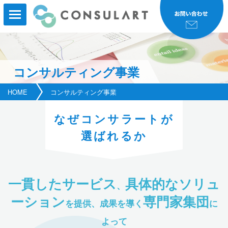
コンサルティング事業
HOME
HOME
コンサルティング事業
事業内容
なぜコンサラートが
事業実績
選ばれるか
コンサルタント紹介
研修・セミナー
一貫したサービス
具体的なソリュ
、
ーション
専門家集団
会社案内
を提供、成果を導く
に
よって
新着情報