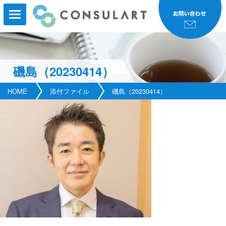
磯島（20230414）
HOME
HOME
添付ファイル
磯島（20230414）
事業内容
事業実績
コンサルタント紹介
研修・セミナー
会社案内
新着情報