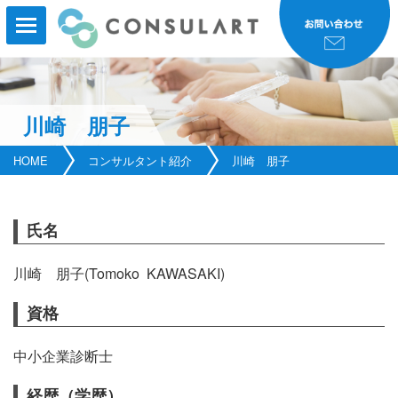
川崎 朋子
HOME
HOME
コンサルタント紹介
川崎 朋子
事業内容
事業実績
氏名
コンサルタント紹介
川崎 朋子
(Tomoko KAWASAKI)
研修・セミナー
資格
会社案内
中小企業診断士
新着情報
経歴（学歴）