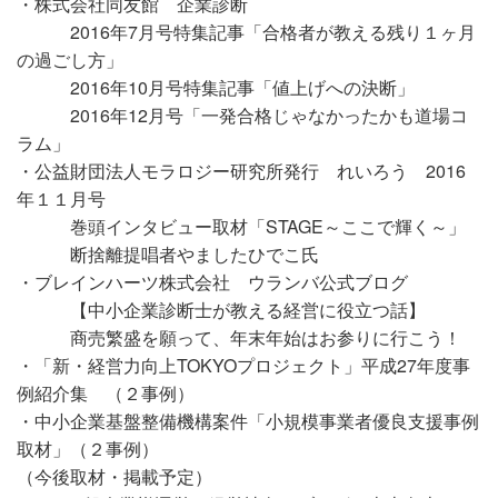
・株式会社同友館 企業診断
2016年7月号特集記事「合格者が教える残り１ヶ月
の過ごし方」
2016年10月号特集記事「値上げへの決断」
2016年12月号「一発合格じゃなかったかも道場コ
ラム」
・公益財団法人モラロジー研究所発行 れいろう 2016
年１１月号
巻頭インタビュー取材「STAGE～ここで輝く～」
断捨離提唱者やましたひでこ氏
・ブレインハーツ株式会社 ウランバ公式ブログ
【中小企業診断士が教える経営に役立つ話】
商売繁盛を願って、年末年始はお参りに行こう！
・「新・経営力向上TOKYOプロジェクト」平成27年度事
例紹介集 （２事例）
・中小企業基盤整備機構案件「小規模事業者優良支援事例
取材」（２事例）
（今後取材・掲載予定）