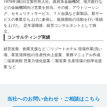
1979年(株)日立製作所入社。政府系金融機関、地方銀行な
どの金融機関向け営業を担当。その後、アウトソーシン
お問い合わせ
グ、セキュリティサービス、ＴＶ会議など新製品、新サー
サイトマップ
ビスの事業立ち上げに参画し、販路開拓の活動を行い実績
を上げた。 定年退職後、経営コンサルタントとして独
プライバシーポリシー
立。
コンサルティング実績
経営改善、創業支援など 〇リゾートホテル 現場作業(洗い
場、客室清掃他)の生産性向上提案、業務マニュアル作成
〇温泉旅館 営業力強化提案 〇製造業 生産現場の効率化提
案 など
当社へのお問い合わせ・ご相談はこちら