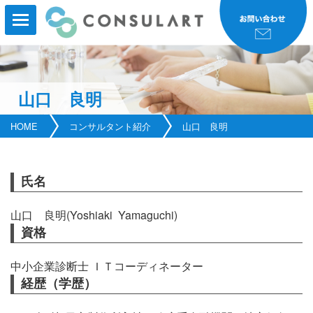
山口 良明
HOME
HOME
コンサルタント紹介
山口 良明
事業内容
事業実績
氏名
コンサルタント紹介
山口 良明
(Yoshiaki Yamaguchi)
資格
研修・セミナー
中小企業診断士 ＩＴコーディネーター
会社案内
経歴（学歴）
新着情報