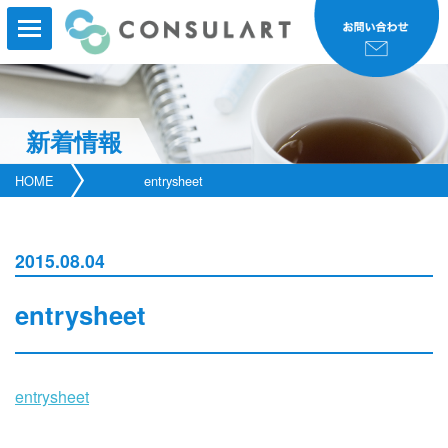
新着情報
HOME
HOME
entrysheet
事業内容
事業実績
2015.08.04
コンサルタント紹介
entrysheet
研修・セミナー
会社案内
entrysheet
新着情報