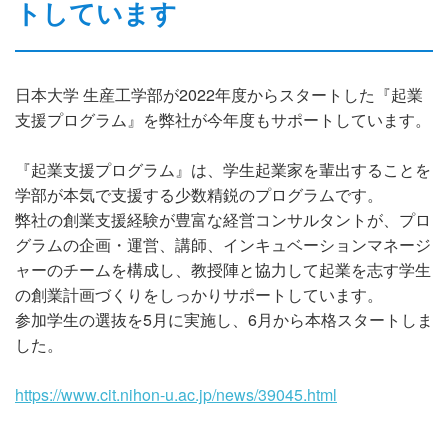
トしています
お問い合わせ
サイトマップ
日本大学 生産工学部が2022年度からスタートした『起業
支援プログラム』を弊社が今年度もサポートしています。
プライバシーポリシー
『起業支援プログラム』は、学生起業家を輩出することを
学部が本気で支援する少数精鋭のプログラムです。
弊社の創業支援経験が豊富な経営コンサルタントが、プロ
グラムの企画・運営、講師、インキュベーションマネージ
ャーのチームを構成し、教授陣と協力して起業を志す学生
の創業計画づくりをしっかりサポートしています。
参加学生の選抜を5月に実施し、6月から本格スタートしま
した。
https://www.cit.nihon-u.ac.jp/news/39045.html