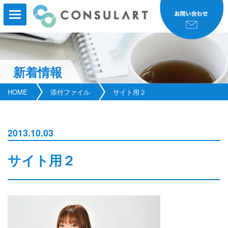
新着情報
HOME
HOME
添付ファイル
サイト用２
事業内容
事業実績
2013.10.03
コンサルタント紹介
サイト用２
研修・セミナー
会社案内
新着情報