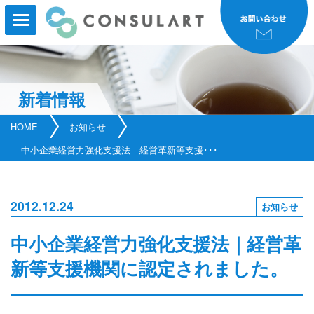
新着情報
HOME
HOME
お知らせ
事業内容
中小企業経営力強化支援法｜経営革新等支援･･･
事業実績
2012.12.24
お知らせ
コンサルタント紹介
中小企業経営力強化支援法｜経営革
研修・セミナー
新等支援機関に認定されました。
会社案内
新着情報