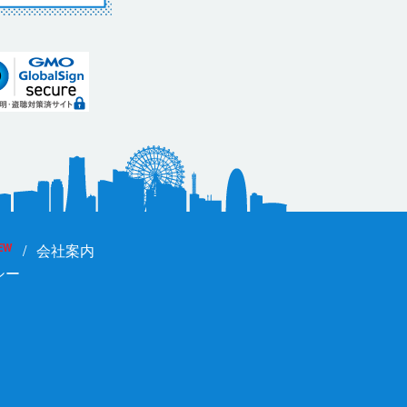
EW
会社案内
シー