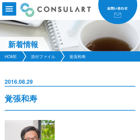
新着情報
HOME
HOME
添付ファイル
覚張和寿
事業内容
事業実績
2016.08.29
コンサルタント紹介
覚張和寿
研修・セミナー
会社案内
新着情報