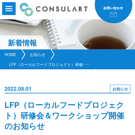
新着情報
HOME
HOME
お知らせ
事業内容
LFP（ローカルフードプロジェクト）研修･･･
事業実績
2022.08.01
お知らせ
コンサルタント紹介
LFP（ローカルフードプロジェク
研修・セミナー
ト）研修会＆ワークショップ開催
会社案内
のお知らせ
新着情報